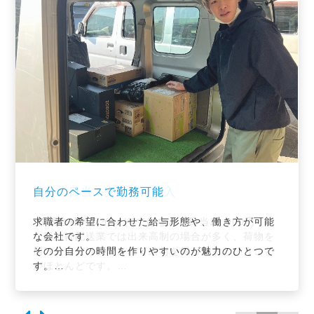
若い世代が活躍中
安心の日当！安定した収入
自分のペースで勤務可能
若い世代が活躍中
安心の日当！安定した収入
弊社では車両リース制度もあり、ドライバー未経験
“株式会社グラインド”ではなんと日当16,000円！
求職者の希望に合わせた給与形態や、働き方が可能
弊社では車両リース制度もあり、ドライバー未経験
“株式会社グラインド”ではなんと日当16,000円！
の方でも初心者の方でも普通自動車免許（AT限定
一般の軽配送業では出来高制の場合が多く、荷物を
な会社です。
の方でも初心者の方でも普通自動車免許（AT限定
一般の軽配送業では出来高制の場合が多く、荷物を
可）があれば勤務可能です！
届けた分だけ反映されて給与を得られるということ
その分自分の時間を作りやすいのが魅力のひとつで
可）があれば勤務可能です！
届けた分だけ反映されて給与を得られるということ
性別年齢不問でやる気のある方であれば大歓迎で
がほとんどです。
す。
性別年齢不問でやる気のある方であれば大歓迎で
がほとんどです。
す。
しかし、弊社では日当としてきちんと決まった給与
時間と心にゆとりがある分、配達の指定時間はしっ
す。
しかし、弊社では日当としてきちんと決まった給与
軽配送の業界ではじつに90％が初心者としてスター
の支払いをいたしますので、未経験の方でもノルマ
かりと守り、お客様一人ひとりとのコミュニケーシ
軽配送の業界ではじつに90％が初心者としてスター
の支払いをいたしますので、未経験の方でもノルマ
トした方で、弊社でも若い世代が中心に活躍中で
やプレッシャーといったストレスに悩まされること
ョンを大切にしながら楽しく業務をこなすことがで
トした方で、弊社でも若い世代が中心に活躍中で
やプレッシャーといったストレスに悩まされること