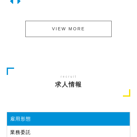
す。
なく安定して稼ぐことができます。
きます。
す。
なく安定して稼ぐことができます。
弊社では面接もないので、「とりあえず職場体験に
その日分の荷物を詰め込んで出発すればあとは基本
弊社では面接もないので、「とりあえず職場体験に
行こうかな」くらいの軽い気持ちでお越しいただ
一人作業で自分のペースで自由に勤務。
行こうかな」くらいの軽い気持ちでお越しいただ
き、自分に合うか合わないかご判断していただけま
配達が終了次第帰宅になります。
き、自分に合うか合わないかご判断していただけま
VIEW MORE
す。
自分のプライベート時間もしっかりと確保して、趣
す。
免許を持っていれば誰でもOK。大阪市内、摂津市、
味の時間や家族との時間にあてたいという方にもお
免許を持っていれば誰でもOK。大阪市内、摂津市、
八尾市などなど…周辺にお住まいの若い方の可能性
すすめです。
八尾市などなど…周辺にお住まいの若い方の可能性
が広がるような職場を目指しています。
が広がるような職場を目指しています。
他社での単価の配達に疲れたという方もぜひ転職し
他社での単価の配達に疲れたという方もぜひ転職し
にお越しください！
にお越しください！
recruit
求人情報
雇用形態
業務委託